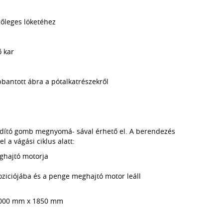
ggőleges löketéhez
 kar
bantott ábra a pótalkatrészekről
indító gomb megnyomá- sával érhető el. A berendezés
l a vágási ciklus alatt:
ghajtó motorja
poziciójába és a penge meghajtó motor leáll
 1000 mm x 1850 mm