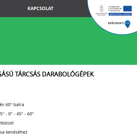
KAPCSOLAT
ÁSÚ TÁRCSÁS DARABOLÓGÉPEK
és 60° balra
° - 0° - 45° - 60°
zközzel
rcsa kenéséhez