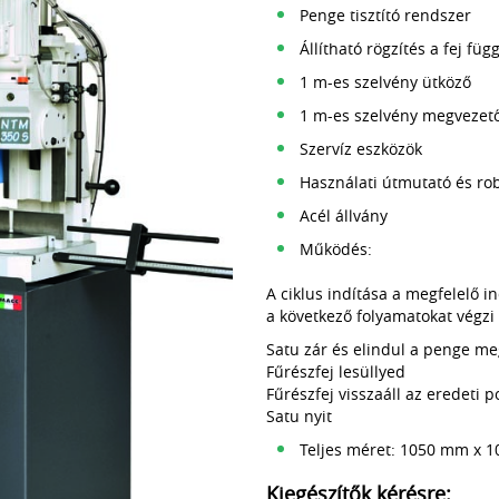
Penge tisztító rendszer
Állítható rögzítés a fej fü
1 m-es szelvény ütköző
1 m-es szelvény megvezető
Szervíz eszközök
Használati útmutató és rob
Acél állvány
Működés:
A ciklus indítása a megfelelő 
a következő folyamatokat végzi e
Satu zár és elindul a penge me
Fűrészfej lesüllyed
Fűrészfej visszaáll az eredeti 
Satu nyit
Teljes méret: 1050 mm x
Kiegészítők kérésre: