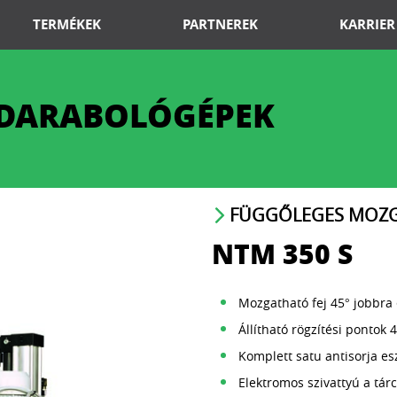
TERMÉKEK
PARTNEREK
KARRIER
 DARABOLÓGÉPEK
FÜGGŐLEGES MOZG
NTM 350 S
Mozgatható fej 45° jobbra 
Állítható rögzítési pontok 45
Komplett satu antisorja es
Elektromos szivattyú a tá