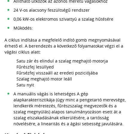
Állítható ütközők az azonos méretű vágásokhoz
24 V-os alacsony feszültségű rendszer
0,06 kW-os elektromos szivattyú a szalag hűtésére
Működés:
A ciklus indítása a megfelelő indító gomb megnyomásával
érhető el. A berendezés a következő folyamatokat végzi el a
vágási ciklus alatt:
Satu zár és elindul a szalag meghajtó motorja
Fűrészfej lesüllyed
Fűrsézfej visszaáll az eredeti poziciójába
Szalag meghajtó motor leáll
Satu nyit
A manuális vágás is lehetséges A gép
alapkarakterisztikája (úgy mint a pengetartó merevsége,
lendkerék méretezés, fűrészszalag megvezetők és a
szalag megnyúlás) alapos tanulmányozáson esett át a
szalag elszakadásának elkerülésére, a tartósság
növelésére, a linearitás és a ágási sebesség javulására.