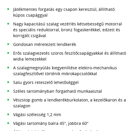
Játékmentes forgatás egy csapon keresztül, állítható
kúpos csapággyal
Nagy kapacitású szalag vezérlés kétsebességű motorral
és speciális reduktorral, bronz fogaskerékkel, edzett és
korrigált csigával
Gondosan méretezett lendkerék
Erős szalagvezetés szoros feszítőcsapágyakkal és állítható
widia lemezekkel
A szalagmegnyúlás kiegyenlítése elektro-mechanikus
szalagfeszítővel történik mikrokapcsolókkal
Satu gyors reteszelő lehetőséggel
Széles tartományban forgatható munkaasztal
Vészstop gomb a lendkerékburkolaton, a kezelőkaron és a
szalagon
Vágási szélesség 1,2 mm
Vágási tartomány balra 45°, jobbra 60°