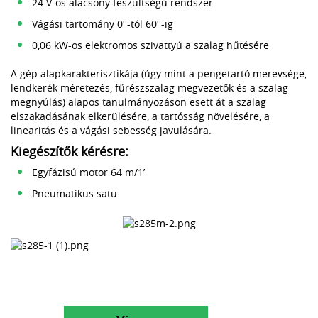
24 V-os alacsony feszültségű rendszer
Vágási tartomány 0°-tól 60°-ig
0,06 kW-os elektromos szivattyú a szalag hűtésére
A gép alapkarakterisztikája (úgy mint a pengetartó merevsége,
lendkerék méretezés, fűrészszalag megvezetők és a szalag
megnyúlás) alapos tanulmányozáson esett át a szalag
elszakadásának elkerülésére, a tartósság növelésére, a
linearitás és a vágási sebesség javulására.
Kiegészítők kérésre:
Egyfázisú motor 64 m/1’
Pneumatikus satu