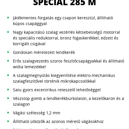
SPECIAL 285 M
Játékmentes forgatás egy csapon keresztül, állítható
kúpos csapággyal
Nagy kapacitású szalag vezérlés kétsebességű motorral
és speciális reduktorral, bronz fogaskerékkel, edzett és
korrigált csigával
Gondosan méretezett lendkerék
Erős szalagvezetés szoros feszítőcsapágyakkal és állítható
widia lemezekkel
A szalagmegnyúlás kiegyenlítése elektro-mechanikus
szalagfeszítővel történik mikrokapcsolókkal
Satu gyors excentrikus reteszelő lehetőséggel
Vészstop gomb a lendkerékburkolaton, a kezelőkaron és a
szalagon
Vágási szélesség 1,2 mm
Állítható ütközők az azonos méretű vágásokhoz