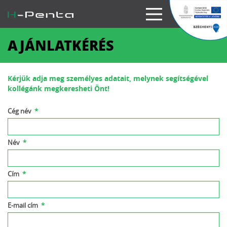
AJÁNLATKÉRÉS
Kérjük adja meg személyes adatait, melynek segítségével
kollégánk megkeresheti Önt!
Cég név
*
Név
*
Cím
*
E-mail cím
*