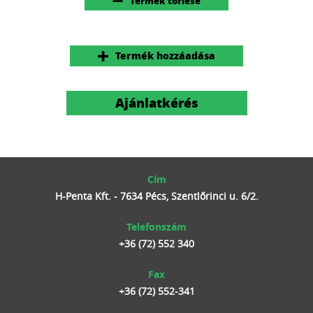
Termék törlése
Termék hozzáadása
Ajánlatkérés
Cím
H-Penta Kft. - 7634 Pécs, Szentlőrinci u. 6/2.
Telefonszám
+36 (72) 552 340
Fax
+36 (72) 552-341