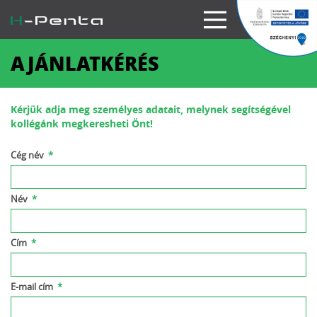
AJÁNLATKÉRÉS
Kérjük adja meg személyes adatait, melynek segítségével
kollégánk megkeresheti Önt!
Cég név
*
Név
*
Cím
*
E-mail cím
*