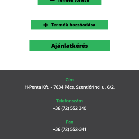
Termék törlése
Termék hozzáadása
Ajánlatkérés
Cím
H-Penta Kft. - 7634 Pécs, Szentlőrinci u. 6/2.
Telefonszám
+36 (72) 552 340
Fax
+36 (72) 552-341